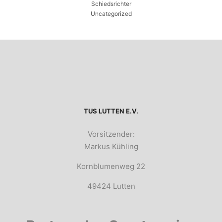
Schiedsrichter
Uncategorized
TUS LUTTEN E.V.
Vorsitzender:
Markus Kühling
Kornblumenweg 22
49424 Lutten