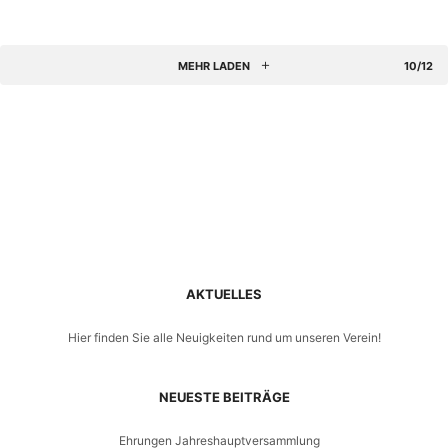
Hier siehst du eine Übersicht mit der aktuellen Auslastung für
alle Kurse am
Dienstag, 9. September 2025
. Für weitere
Informationen und Möglichkeiten klicke bitte auf den Button
MEHR LADEN
10/12
unter dem Kurs.
FITNESS-MIX,
18:30
–
19:15
UHR
KOSTENLOS
Trainer*in:
Annika Kroeger
Zum Kurs
AKTUELLES
Hier finden Sie alle Neuigkeiten rund um unseren Verein!
RÜCKENFIT,
19:15
–
20:00
UHR
NEUESTE BEITRÄGE
KOSTENLOS
Ehrungen Jahreshauptversammlung